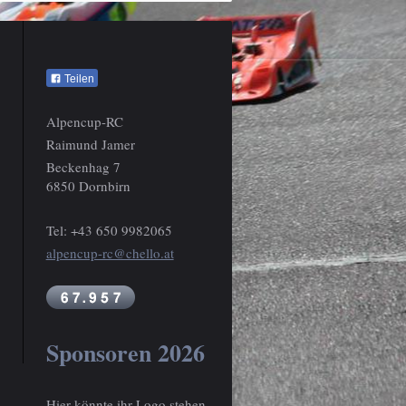
Teilen
Alpencup-RC
Raimund Jamer
Beckenhag 7
6850 Dornbirn
Tel: +43 650 9982065
alpencup-rc@chello.at
Sponsoren 2026
Hier könnte ihr Logo stehen.